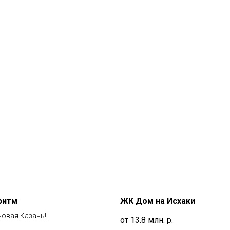
ритм
ЖК Дом на Исхаки
новая Казань!
от 13.8 млн.
р.