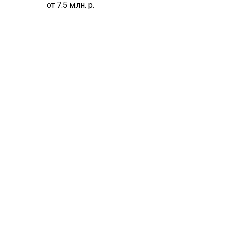
от 7.5 млн.
р.
ЖК Весна-2