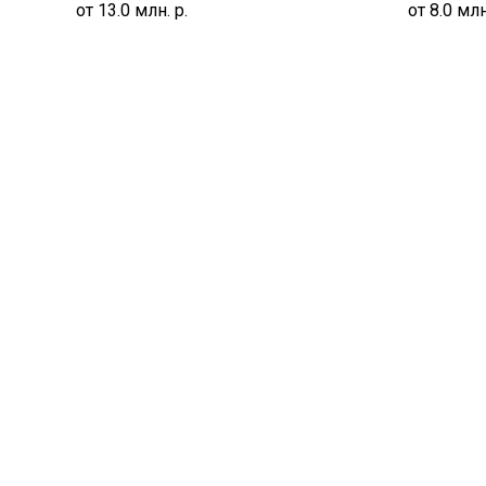
от 13.0 млн.
р.
от 8.0 млн
 Лето
ЖК Аквамарин