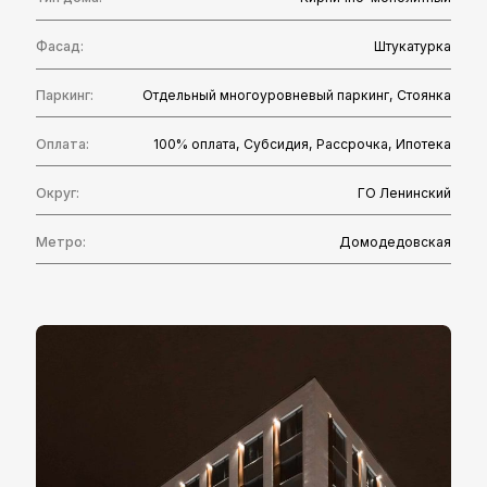
Срок передачи ключей:
2026
Тип дома:
Кирпично-монолитный
Фасад:
Штукатурка
Паркинг:
Отдельный многоуровневый паркинг
,
Стоянка
Оплата:
100% оплата
,
Субcидия
,
Рассрочка
,
Ипотека
Округ:
ГО Ленинский
Метро:
Домодедовская