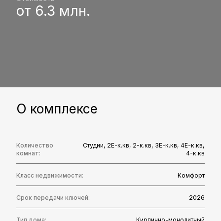
Стоимость
от 6.3 млн.
О комплексе
Количество
Студии
,
2Е-к.кв
,
2-к.кв
,
3Е-к.кв
,
4Е-к.кв
,
комнат:
4-к.кв
Класс недвижимости:
Комфорт