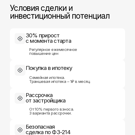
Условия сделки и
инвестиционный потенциал
30% прирост
с момента старта
Меню
Контакты
Регулярное ежемесячное
повышение цен
г. Казань, ул.
Новостройки
Чистопольская, д. 88,
2 этаж (офис 4)
Новостройки Турции
Покупка в ипотеку
Дома и учаcтки
+7 (843) 253-79-89
Семейная ипотека.
info@a1-brokers.com
Апартаменты ОАЭ