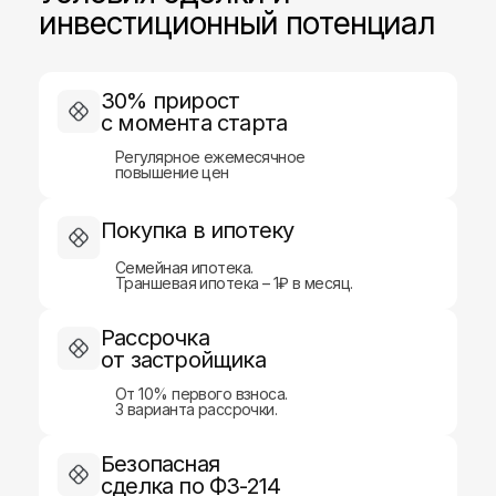
инвестиционный потенциал
30% прирост
с момента старта
Регулярное ежемесячное
повышение цен
Покупка в ипотеку
Семейная ипотека.
Траншевая ипотека – 1₽ в месяц.
Меню
Контакты
г. Казань, ул.
Новостройки
Рассрочка
Чистопольская, д. 88,
от застройщика
2 этаж (офис 4)
Новостройки Турции
Дома и учаcтки
+7 (843) 253-79-89
От 10% первого взноса.
3 варианта рассрочки.
info@a1-brokers.com
Апартаменты ОАЭ
Ипотека
Безопасная
Страхование
сделка по ФЗ-214