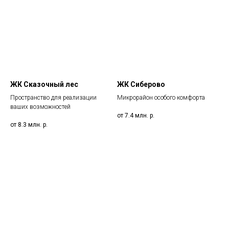
ЖК Сказочный лес
ЖК Сиберово
Пространство для реализации
Микрорайон особого комфорта
ваших возможностей
от 7.4 млн.
р.
от 8.3 млн.
р.
Меню
Контакты
г. Казань, ул.
Новостройки
Чистопольская, д. 88,
2 этаж (офис 4)
Новостройки Турции
Дома и учаcтки
+7 (843) 253-79-89
info@a1-brokers.com
Апартаменты ОАЭ
Ипотека