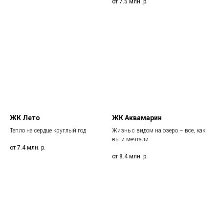
от 7.5 млн.
р.
ЖК Лето
ЖК Аквамарин
Тепло на сердце круглый год
Жизнь с видом на озеро – все, как
вы и мечтали
от 7.4 млн.
р.
от 8.4 млн.
р.