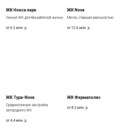
Страхование
ЖК Нокса парк
ЖК Nova
Оценка недвижимости
Умный ЖК для беззаботной жизни
Мечта, ставшая реальностью
Защита персональных данных
от 6.2 млн.
р.
от 12.6 млн.
р.
Правовая информация
ИНН 1685022050
ОГРНИП 1251600030197
© Все права защищены. ООО «А1 БРОКЕРС»
ЖК Тура-Nova
ЖК Фермаполис
Среднеэтажная застройка
от 8.2 млн.
р.
загородного ЖК
от 4.4 млн.
р.