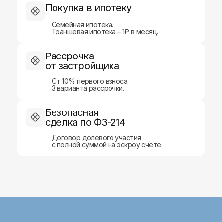
Покупка в ипотеку
г. Казань, ул.
Новостройки
Чистопольская, д. 88,
Семейная ипотека.
2 этаж (офис 4)
Новостройки Турции
Траншевая ипотека – 1₽ в месяц.
Дома и учаcтки
+7 (843) 253-79-89
Рассрочка
info@a1-brokers.com
Апартаменты ОАЭ
от застройщика
Ипотека
От 10% первого взноса.
Страхование
3 варианта рассрочки.
Оценка недвижимости
Безопасная
Защита персональных данных
сделка по ФЗ-214
Правовая информация
ИНН 1685022050
ОГРНИП 1251600030197
Договор долевого участия
с полной суммой на эскроу счете.
© Все права защищены. ООО «А1 БРОКЕРС»