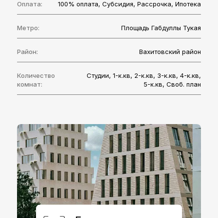
Оплата:
100% оплата
,
Субcидия
,
Рассрочка
,
Ипотека
Метро:
Площадь Габдуллы Тукая
Район:
Вахитовский район
Количество
Студии
,
1-к.кв
,
2-к.кв
,
3-к.кв
,
4-к.кв
,
комнат:
5-к.кв
,
Своб. план