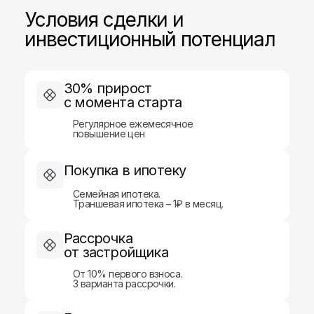
Условия сделки и
инвестиционный потенциал
30% прирост
с момента старта
Регулярное ежемесячное
повышение цен
Покупка в ипотеку
Семейная ипотека.
Меню
Контакты
Траншевая ипотека – 1₽ в месяц.
г. Казань, ул.
Новостройки
Чистопольская, д. 88,
Рассрочка
2 этаж (офис 4)
Новостройки Турции
от застройщика
Дома и учаcтки
+7 (843) 253-79-89
От 10% первого взноса.
info@a1-brokers.com
Апартаменты ОАЭ
3 варианта рассрочки.
Ипотека